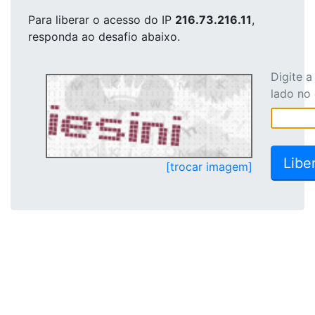
Para liberar o acesso
do IP
216.73.216.11
,
responda ao desafio abaixo.
Digite 
lado no
[trocar imagem]